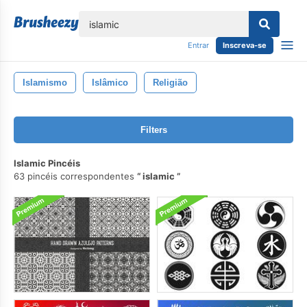
echar
Entrar
Inscreva-se
Islamismo
Islâmico
Religião
Filters
Islamic Pincéis
63 pincéis correspondentes
islamic