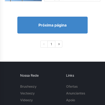
Próxima página
1
Nossa Rede
Links
Brusheezy
Ofertas
Vecteezy
Anunciantes
Videezy
Apoio