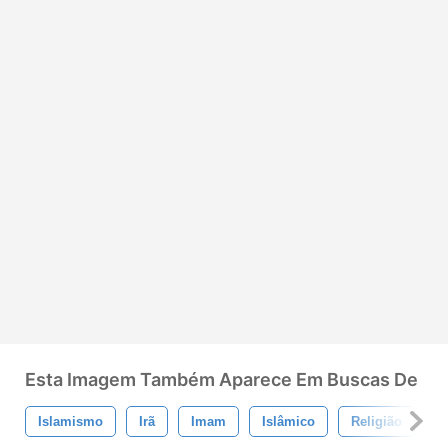
Esta Imagem Também Aparece Em Buscas De
Islamismo
Irã
Imam
Islâmico
Religião
A