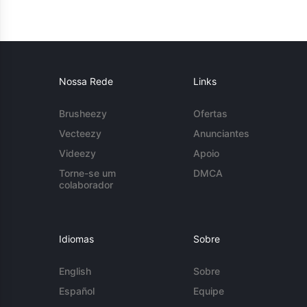
Nossa Rede
Links
Brusheezy
Ofertas
Vecteezy
Anunciantes
Videezy
Apoio
Torne-se um
DMCA
colaborador
Idiomas
Sobre
English
Sobre
Español
Equipe