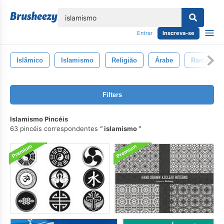
echar
Entrar
Inscreva-se
Islâmico
Islamismo
Religião
Árabe
Ramadã
Filters
Islamismo Pincéis
63 pincéis correspondentes
islamismo