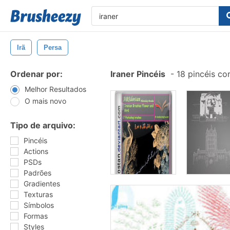
Irã
Persa
Ordenar por:
Iraner Pincéis
-
18 pincéis co
Melhor Resultados
O mais novo
Tipo de arquivo:
Pincéis
Actions
PSDs
Padrões
Gradientes
Texturas
Símbolos
Formas
Styles