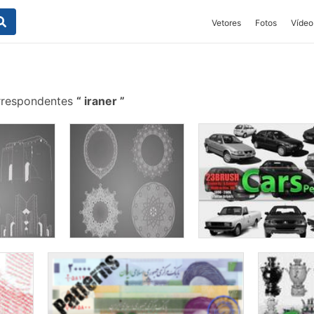
Vetores
Fotos
Vídeo
rrespondentes
iraner