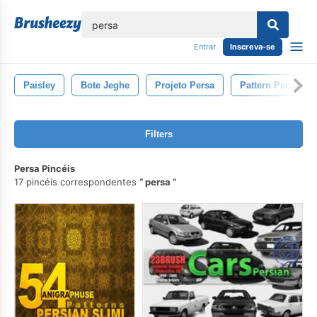
echar
Entrar
Inscreva-se
Paisley
Bote Jeghe
Projeto Persa
Pattern Persa
Filters
Persa Pincéis
17 pincéis correspondentes
persa