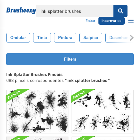
echar
Entrar
Inscreva-se
Ondular
Tinta
Pintura
Salpico
Desenhando
Filters
Ink Splatter Brushes Pincéis
688 pincéis correspondentes
ink splatter brushes