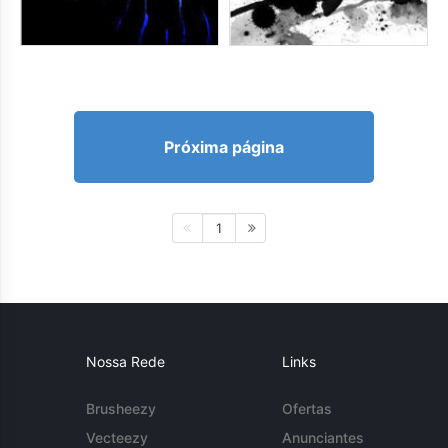
Próxima página
1
Nossa Rede
Links
Brusheezy
Ofertas
Vecteezy
Anunciantes