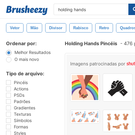
Vetor
Mão
Divisor
Rabisco
Retro
Quadro
Ordenar por:
Holding Hands Pincéis
-
476 
Melhor Resultados
O mais novo
Imagens patrocinadas por
Tipo de arquivo:
Pincéis
Actions
PSDs
Padrões
Gradientes
Texturas
Símbolos
Formas
Styles