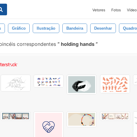
Vetores
Fotos
Vídeo
s
Gráfico
Ilustração
Bandeira
Desenhar
Quadro
pincéis correspondentes
holding hands