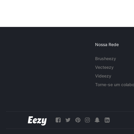
Nossa Rede
Brusheezy
Vecteezy
Videezy
Torne-se um colabo