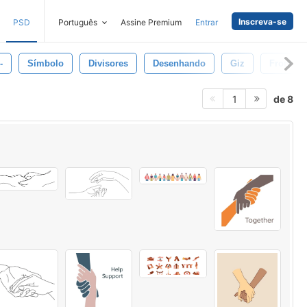
Inscreva-se
PSD
Português
Assine Premium
Entrar
-
Símbolo
Divisores
Desenhando
Giz
Fronteir
de 8
1