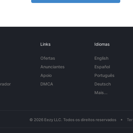
Links
Idiomas
Ofertas
English
Anunciantes
Español
Apoio
Português
rador
DMCA
Deutsch
Mais...
•
© 2026 Eezy LLC. Todos os direitos reservados
Te