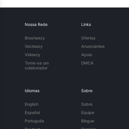
Nossa Rede
Links
Brusheezy
Ofertas
Vecteezy
Anunciantes
Videezy
Apoio
Torne-se um
DMCA
colaborador
Idiomas
Sobre
English
Sobre
Español
Equipe
Português
Blogue