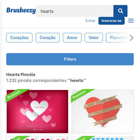
echar
Entrar
Inscreva-se
Corações
Coração
Amor
Vetor
Fluorishes
Filters
Hearts Pincéis
1.232 pincéis correspondentes
hearts