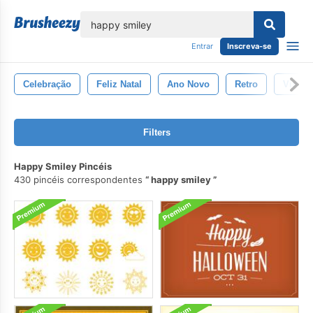
echar
Entrar
Inscreva-se
Celebração
Feliz Natal
Ano Novo
Retro
Vintag
Filters
Happy Smiley Pincéis
430 pincéis correspondentes
happy smiley