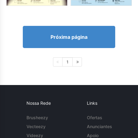
Próxima página
1
Nossa Rede
Links
Brusheezy
Ofertas
Vecteezy
Anunciantes
Videezy
Apoio