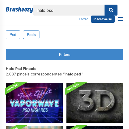
echar
Entrar
Inscreva-se
Psd
Psds
Filters
Halo Psd Pincéis
2.087 pincéis correspondentes
halo psd