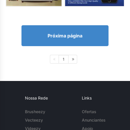
Próxima página
1
Nossa Rede
Links
Brusheezy
Ofertas
Vecteezy
Anunciantes
Videezy
Apoio