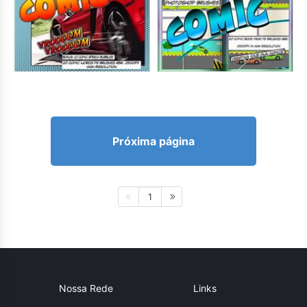
Próxima página
1
Nossa Rede
Links