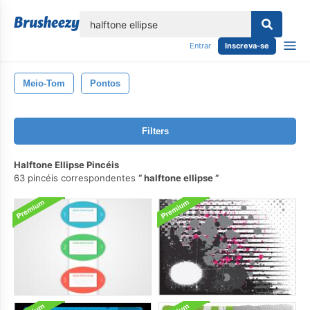
echar
Entrar
Inscreva-se
Meio-Tom
Pontos
Filters
Halftone Ellipse Pincéis
63 pincéis correspondentes
halftone ellipse