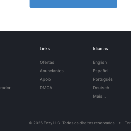
Links
Idiomas
Ofertas
English
Anunciantes
Español
Apoio
Português
rador
DMCA
Deutsch
Mais...
•
© 2026 Eezy LLC. Todos os direitos reservados
Te