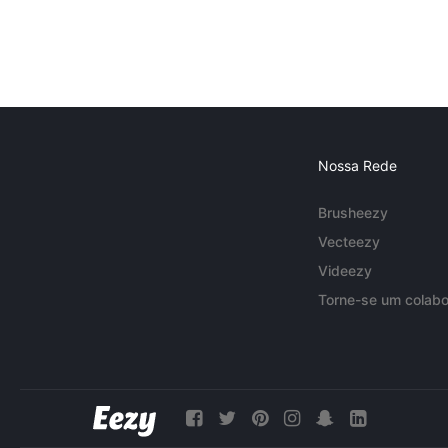
Nossa Rede
Brusheezy
Vecteezy
Videezy
Torne-se um colabo