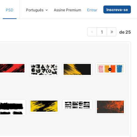
Inscreva-se
PSD
Português
Assine Premium
Entrar
de 25
1