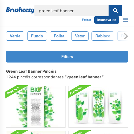
echar
Entrar
Inscreva-se
Verde
Fundo
Folha
Vetor
Rabisco
Desen
Filters
Green Leaf Banner Pincéis
1.244 pincéis correspondentes
green leaf banner