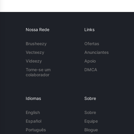
Nossa Rede
Links
Brusheezy
Ofertas
Vecteezy
Anunciantes
Videezy
Apoio
Torne-se um
DMCA
colaborador
Idiomas
Sobre
English
Sobre
Español
Equipe
Português
Blogue