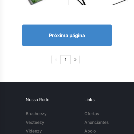
Próxima página
1
Nossa Rede
Links
Brusheezy
Ofertas
Vecteezy
Anunciantes
Videezy
Apoio