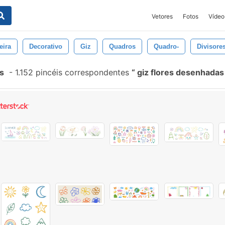
Vetores
Fotos
Vídeo
eira
Decorativo
Giz
Quadros
Quadro-
Divisore
s
-
1.152 pincéis correspondentes
giz flores desenhada