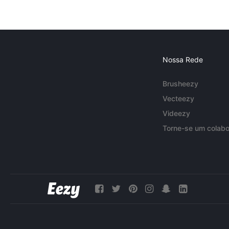
Nossa Rede
Brusheezy
Vecteezy
Videezy
Torne-se um colabo