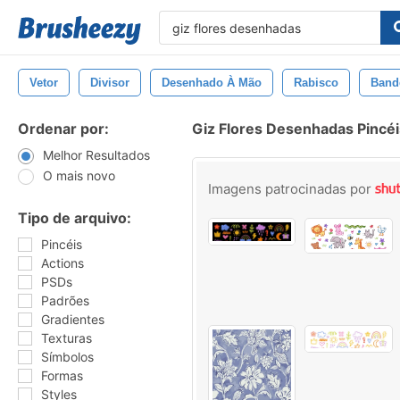
Vetor
Divisor
Desenhado À Mão
Rabisco
Band
Ordenar por:
Giz Flores Desenhadas Pincéi
Melhor Resultados
O mais novo
Imagens patrocinadas por
Tipo de arquivo:
Pincéis
Actions
PSDs
Padrões
Gradientes
Texturas
Símbolos
Formas
Styles