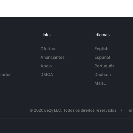
Links
Idiomas
Ofertas
English
Anunciantes
Español
Apoio
Português
rador
DMCA
Deutsch
Mais...
•
© 2026 Eezy LLC. Todos os direitos reservados
Te