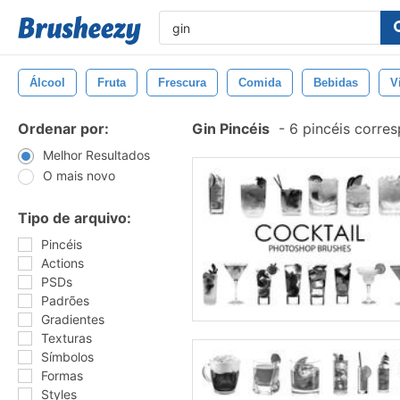
Álcool
Fruta
Frescura
Comida
Bebidas
V
Ordenar por:
Gin Pincéis
-
6 pincéis corre
Melhor Resultados
O mais novo
Tipo de arquivo:
Pincéis
Actions
PSDs
Padrões
Gradientes
Texturas
Símbolos
Formas
Styles