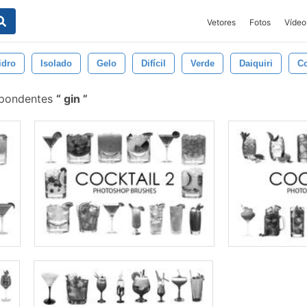
Vetores
Fotos
Vídeo
idro
Isolado
Gelo
Difícil
Verde
Daiquiri
Co
spondentes
gin