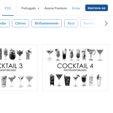
Inscreva-se
PSD
Português
Assine Premium
Entrar
rtar
Citrino
Brilhantemente
Azul
Fundos
Fech