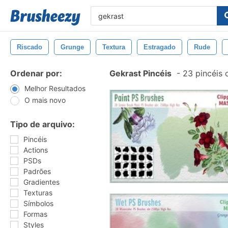
Riscado
Grunge
Textura
Estragado
Rude
Ordenar por:
Gekrast Pincéis
-
23 pincéis 
Melhor Resultados
O mais novo
Tipo de arquivo:
Pincéis
Actions
PSDs
Padrões
Gradientes
Texturas
Símbolos
Formas
Styles