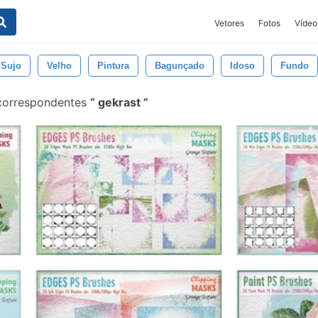
Vetores
Fotos
Vídeo
Sujo
Velho
Pintura
Bagunçado
Idoso
Fundo
correspondentes
gekrast