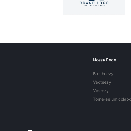
Nossa Rede
Brusheezy
Vecteezy
Videezy
Torne-se um colabo