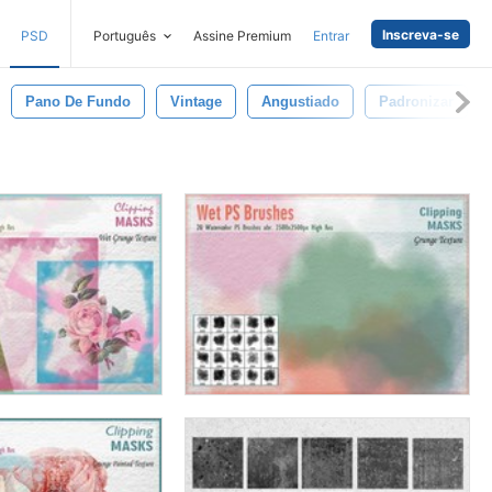
Inscreva-se
PSD
Português
Assine Premium
Entrar
Pano De Fundo
Vintage
Angustiado
Padronizar