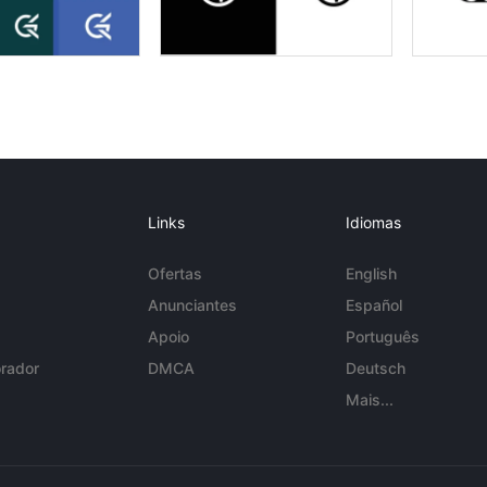
Links
Idiomas
Ofertas
English
Anunciantes
Español
Apoio
Português
rador
DMCA
Deutsch
Mais...