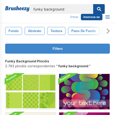
echar
Entrar
Inscreva-se
Fundo
Abstrato
Textura
Pano De Fundo
Desin
Filters
Funky Background Pincéis
2.793 pincéis correspondentes
funky background