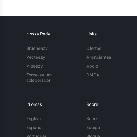
Nossa Rede
Links
Brusheezy
Ofertas
Vecteezy
Anunciantes
Videezy
Apoio
Torne-se um
DMCA
colaborador
Idiomas
Sobre
English
Sobre
Español
Equipe
Português
Blogue