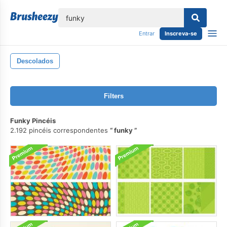
echar
Entrar
Inscreva-se
Descolados
Filters
Funky Pincéis
2.192 pincéis correspondentes
funky