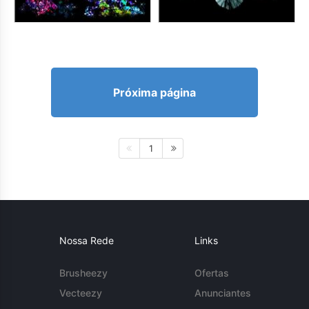
Próxima página
1
Nossa Rede
Links
Brusheezy
Ofertas
Vecteezy
Anunciantes