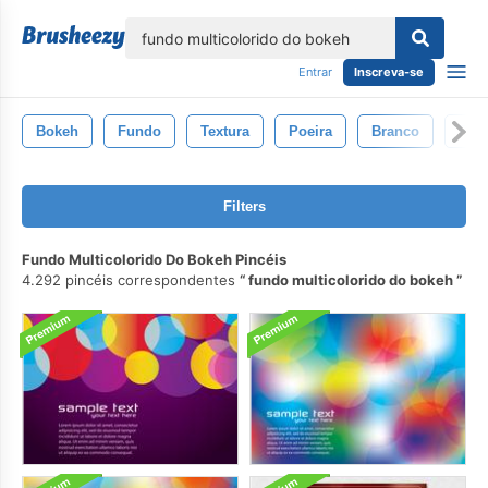
echar
Entrar
Inscreva-se
Bokeh
Fundo
Textura
Poeira
Branco
Pho
Filters
Fundo Multicolorido Do Bokeh Pincéis
4.292 pincéis correspondentes
fundo multicolorido do bokeh