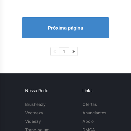
Próxima página
1
Nossa Rede
Links
Brusheezy
Ofertas
Vecteezy
Anunciantes
Videezy
Apoio
Torne-se um
DMCA