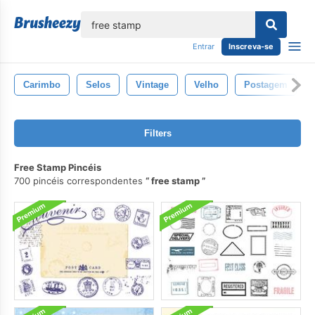
echar
Entrar
Inscreva-se
Carimbo
Selos
Vintage
Velho
Postagem
Filters
Free Stamp Pincéis
700 pincéis correspondentes
free stamp