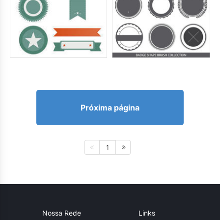
Próxima página
1
Nossa Rede
Links