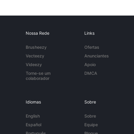
Nossa Rede
Links
Brusheezy
Ofertas
Vecteezy
Anunciantes
Videezy
Apoio
Torne-se um
DMCA
colaborador
Idiomas
Sobre
English
Sobre
Español
Equipe
Português
Blogue