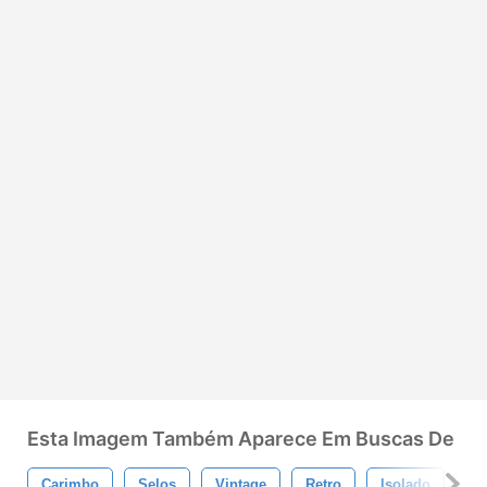
Esta Imagem Também Aparece Em Buscas De
Carimbo
Selos
Vintage
Retro
Isolado
Ve