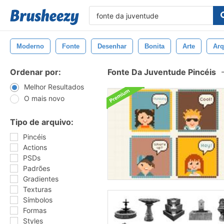
Moderno
Fonte
Desenhar
Bonita
Arte
Arq
Ordenar por:
Fonte Da Juventude Pincéis
Melhor Resultados
O mais novo
Tipo de arquivo:
Pincéis
Actions
PSDs
Padrões
Gradientes
Texturas
Símbolos
Formas
Styles