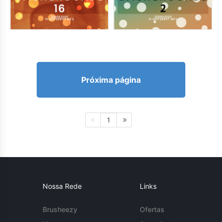
Próxima página
1
Nossa Rede
Links
Brusheezy
Ofertas