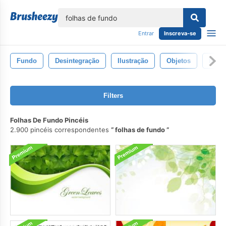
echar
Entrar
Inscreva-se
Fundo
Desintegração
Ilustração
Objetos
Imag
Filters
Folhas De Fundo Pincéis
2.900 pincéis correspondentes
folhas de fundo