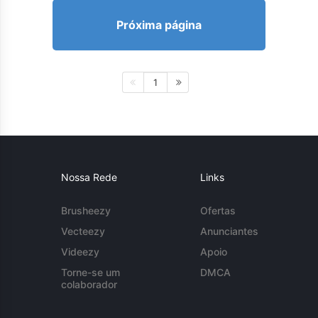
Próxima página
1
Nossa Rede
Links
Brusheezy
Ofertas
Vecteezy
Anunciantes
Videezy
Apoio
Torne-se um
DMCA
colaborador