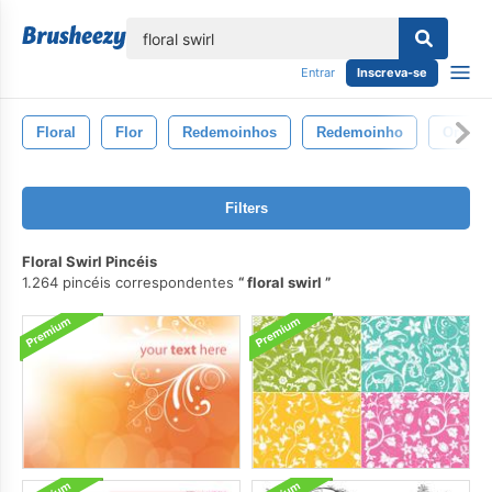
echar
Entrar
Inscreva-se
Floral
Flor
Redemoinhos
Redemoinho
Ornam
Filters
Floral Swirl Pincéis
1.264 pincéis correspondentes
floral swirl