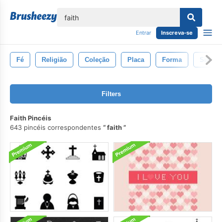
echar
Entrar
Inscreva-se
Fé
Religião
Coleção
Placa
Forma
Silhuet
Filters
Faith Pincéis
643 pincéis correspondentes
faith