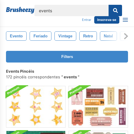
echar
Entrar
Inscreva-se
Evento
Feriado
Vintage
Retro
Natal
Novo
Filters
Events Pincéis
172 pincéis correspondentes
events