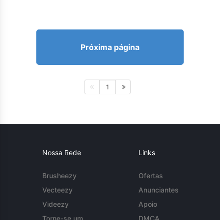
Próxima página
1
Nossa Rede
Links
Brusheezy
Ofertas
Vecteezy
Anunciantes
Videezy
Apoio
Torne-se um
DMCA