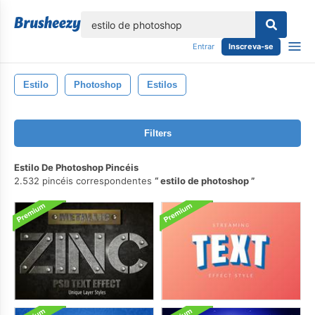
echar
Entrar
Inscreva-se
Estilo
Photoshop
Estilos
Filters
Estilo De Photoshop Pincéis
2.532 pincéis correspondentes
estilo de photoshop