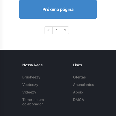
Próxima página
1
Nossa Rede
Links
Brusheezy
Ofertas
Vecteezy
Anunciantes
Videezy
Apoio
Torne-se um
DMCA
colaborador