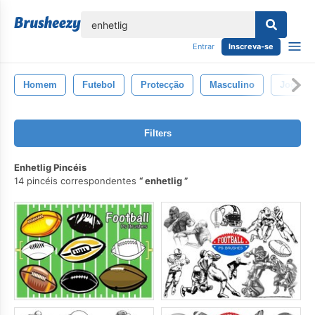
echar
Entrar
Inscreva-se
Homem
Futebol
Protecção
Masculino
Jogos
Filters
Enhetlig Pincéis
14 pincéis correspondentes
enhetlig