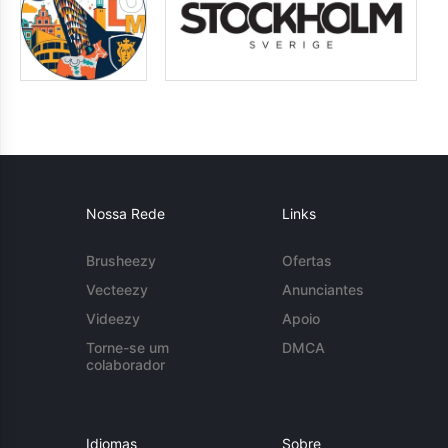
Nossa Rede
Links
Brusheezy
Ofertas
Vecteezy
Anunciantes
Videezy
Apoio
Torne-se um
DMCA
colaborador
Idiomas
Sobre