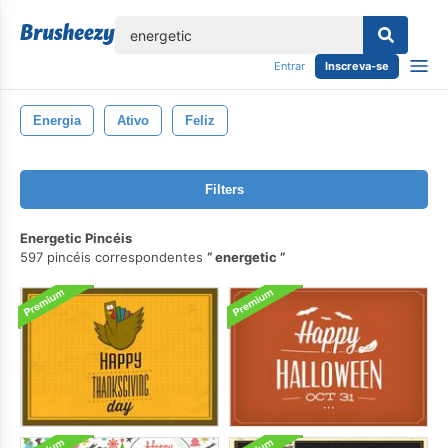
echar
Entrar
Inscreva-se
Energia
Ativo
Feliz
Filters
Energetic Pincéis
597 pincéis correspondentes
energetic