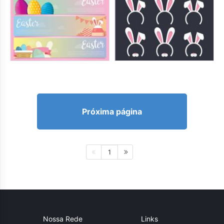
Próxima página
1
Nossa Rede
Links