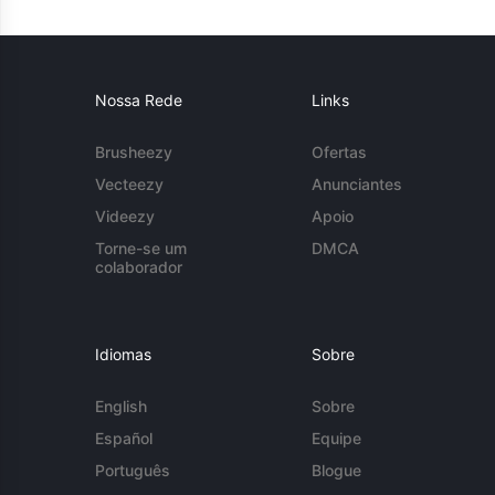
Nossa Rede
Links
Brusheezy
Ofertas
Vecteezy
Anunciantes
Videezy
Apoio
Torne-se um
DMCA
colaborador
Idiomas
Sobre
English
Sobre
Español
Equipe
Português
Blogue