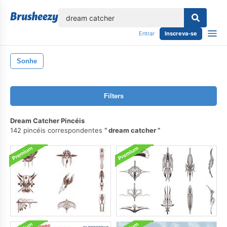
echar
Entrar
Inscreva-se
Sonhe
Filters
Dream Catcher Pincéis
142 pincéis correspondentes
dream catcher