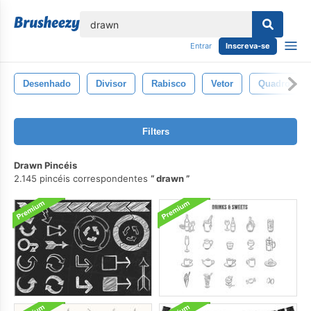
echar
Entrar
Inscreva-se
Desenhado
Divisor
Rabisco
Vetor
Quadros
Filters
Drawn Pincéis
2.145 pincéis correspondentes
drawn