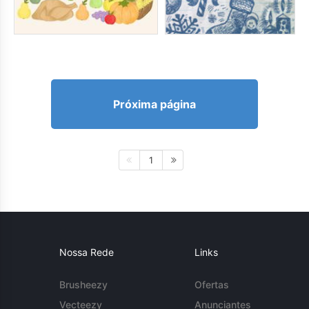
Próxima página
1
Nossa Rede
Links
Brusheezy
Ofertas
Vecteezy
Anunciantes