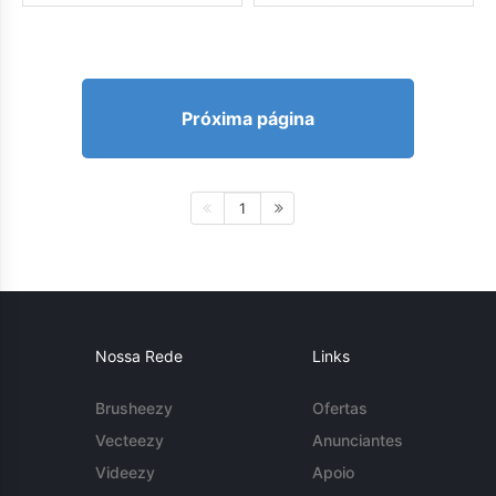
Próxima página
1
Nossa Rede
Links
Brusheezy
Ofertas
Vecteezy
Anunciantes
Videezy
Apoio