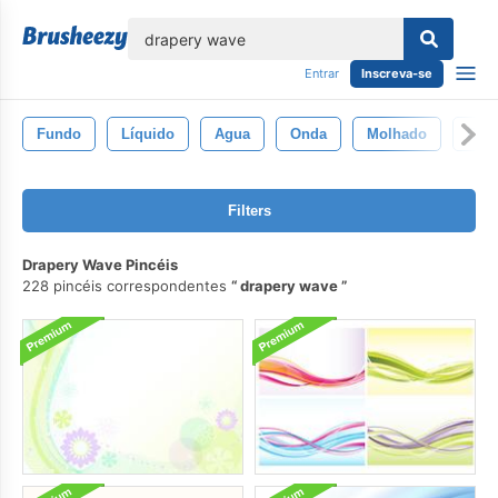
echar
Entrar
Inscreva-se
Fundo
Líquido
Agua
Onda
Molhado
Clar
Filters
Drapery Wave Pincéis
228 pincéis correspondentes
drapery wave