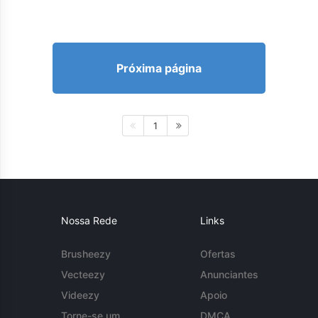
Próxima página
1
Nossa Rede
Links
Brusheezy
Ofertas
Vecteezy
Anunciantes
Videezy
Apoio
Torne-se um
DMCA