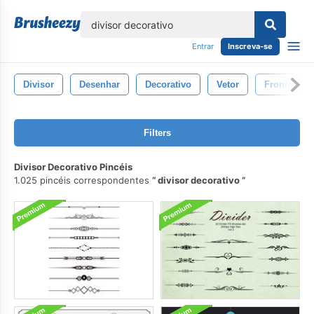
echar
Entrar
Inscreva-se
Divisor
Desenhar
Decorativo
Vetor
Fronteira
Filters
Divisor Decorativo Pincéis
1.025 pincéis correspondentes
divisor decorativo