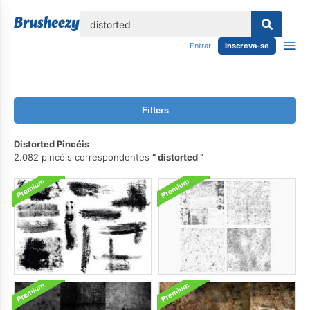
echar
Entrar
Inscreva-se
Filters
Distorted Pincéis
2.082 pincéis correspondentes
distorted