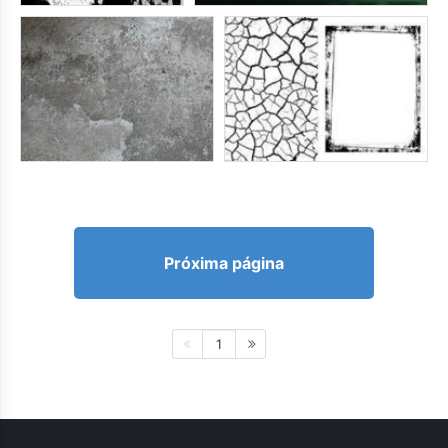
Próxima página
1