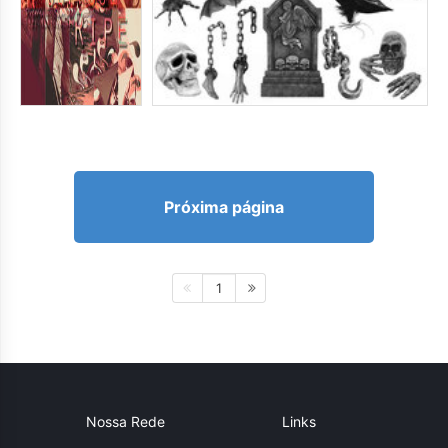
Próxima página
1
Nossa Rede
Links