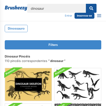
echar
Entrar
Inscreva-se
Dinossauro
Filters
Dinosaur Pincéis
110 pincéis correspondentes
dinosaur