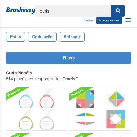
echar
Entrar
Inscreva-se
Estilo
Ondulação
Brilhante
Filters
Curls Pincéis
514 pincéis correspondentes
curls