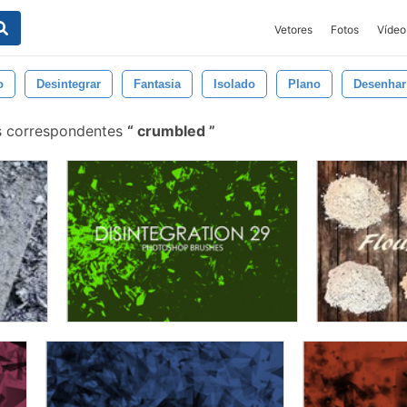
Vetores
Fotos
Vídeo
o
Desintegrar
Fantasia
Isolado
Plano
Desenhar
s correspondentes
crumbled