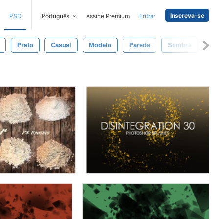
Inscreva-se
PSD
Português
Assine Premium
Entrar
Preto
Casual
Modelo
Parede
Sombra
De