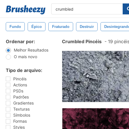
Fundo
Épico
Fraturado
Destruir
Desintegrand
Ordenar por:
Crumbled Pincéis
-
19 pincéi
Melhor Resultados
O mais novo
Tipo de arquivo:
Pincéis
Actions
PSDs
Padrões
Gradientes
Texturas
Símbolos
Formas
Styles