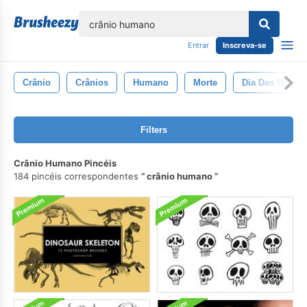
echar
Entrar
Inscreva-se
Crânio
Crânios
Humano
Morte
Dia Das Bruxas
Filters
Crânio Humano Pincéis
184 pincéis correspondentes
crânio humano