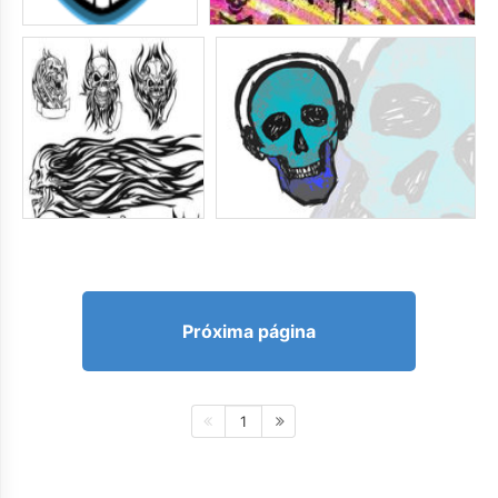
Próxima página
1