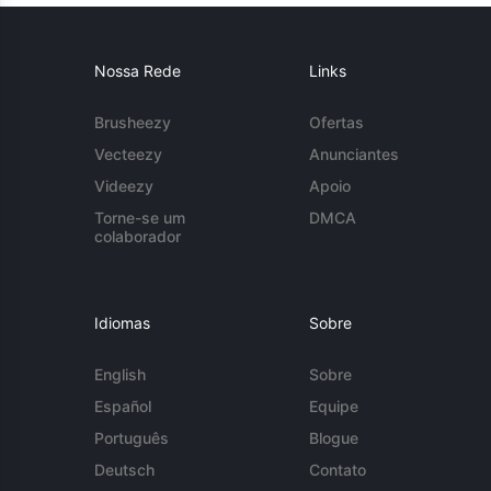
Nossa Rede
Links
Brusheezy
Ofertas
Vecteezy
Anunciantes
Videezy
Apoio
Torne-se um
DMCA
colaborador
Idiomas
Sobre
English
Sobre
Español
Equipe
Português
Blogue
Deutsch
Contato