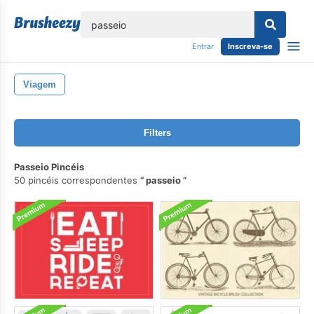
echar
Entrar
Inscreva-se
Viagem
Filters
Passeio Pincéis
50 pincéis correspondentes
passeio