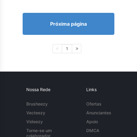
Próxima página
1
Nossa Rede
Links
Brusheezy
Ofertas
Vecteezy
Anunciantes
Videezy
Apoio
Torne-se um
DMCA
colaborador