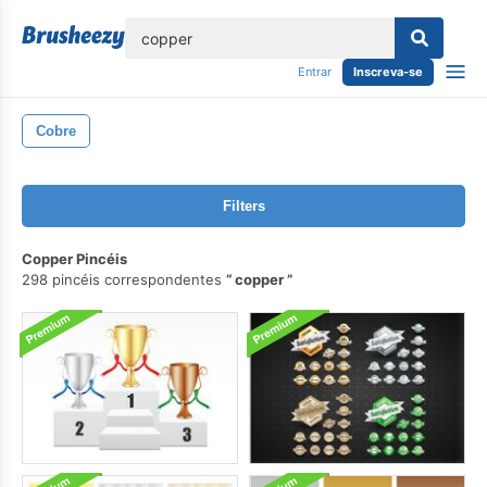
echar
Entrar
Inscreva-se
Cobre
Filters
Copper Pincéis
298 pincéis correspondentes
copper