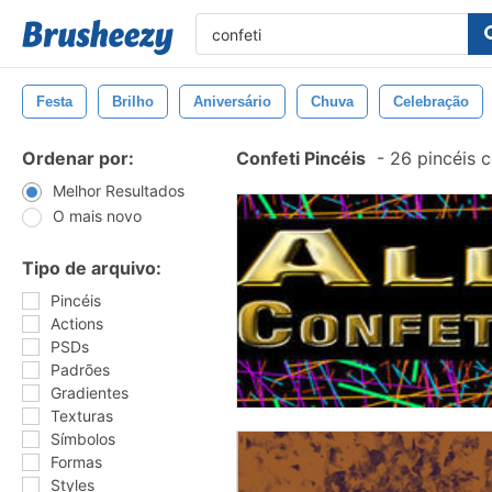
Festa
Brilho
Aniversário
Chuva
Celebração
Ordenar por:
Confeti Pincéis
-
26 pincéis 
Melhor Resultados
O mais novo
Tipo de arquivo:
Pincéis
Actions
PSDs
Padrões
Gradientes
Texturas
Símbolos
Formas
Styles