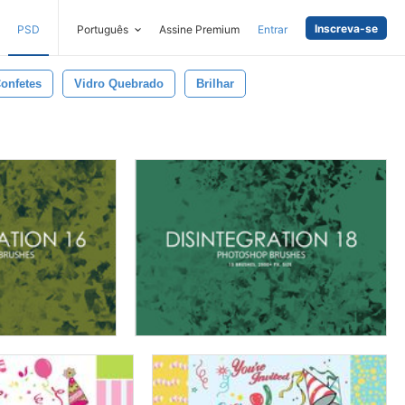
Inscreva-se
PSD
Português
Assine Premium
Entrar
onfetes
Vidro Quebrado
Brilhar