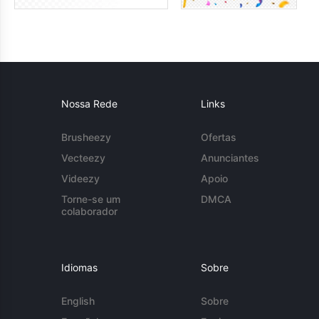
Nossa Rede
Links
Brusheezy
Ofertas
Vecteezy
Anunciantes
Videezy
Apoio
Torne-se um
DMCA
colaborador
Idiomas
Sobre
English
Sobre