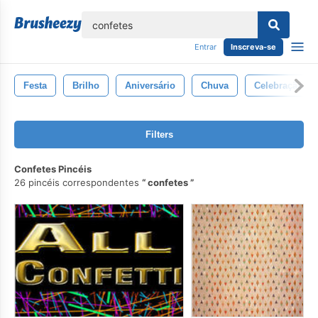
echar
Entrar
Inscreva-se
Festa
Brilho
Aniversário
Chuva
Celebração
Filters
Confetes Pincéis
26 pincéis correspondentes
confetes