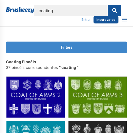
echar
Entrar
Inscreva-se
Filters
Coating Pincéis
37 pincéis correspondentes
coating