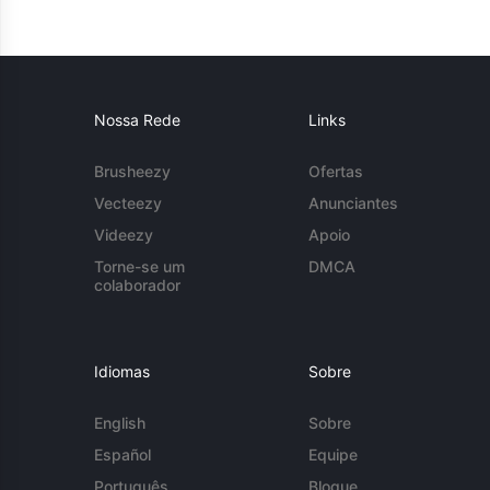
Nossa Rede
Links
Brusheezy
Ofertas
Vecteezy
Anunciantes
Videezy
Apoio
Torne-se um
DMCA
colaborador
Idiomas
Sobre
English
Sobre
Español
Equipe
Português
Blogue