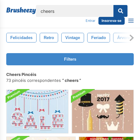
echar
Entrar
Inscreva-se
Felicidades
Retro
Vintage
Feriado
Árvore De N
Filters
Cheers Pincéis
73 pincéis correspondentes
cheers