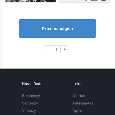
Próxima página
1
Nossa Rede
Links
Brusheezy
Ofertas
Vecteezy
Anunciantes
Videezy
Apoio