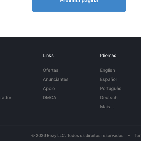
Próxima página
Links
Idiomas
Ofertas
English
Anunciantes
Español
Apoio
Português
rador
DMCA
Deutsch
Mais...
•
© 2026 Eezy LLC. Todos os direitos reservados
Te