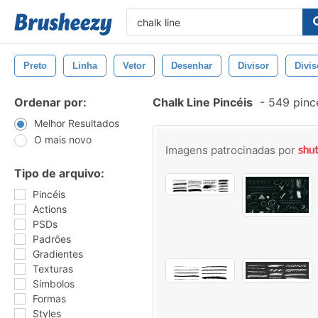
Preto
Linha
Vetor
Desenhar
Divisor
Divis
Ordenar por:
Chalk Line Pincéis
-
549 pinc
Melhor Resultados
O mais novo
Imagens patrocinadas por
Tipo de arquivo:
Pincéis
Actions
PSDs
Padrões
Gradientes
Texturas
Símbolos
Formas
Styles