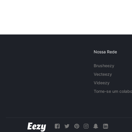
Nossa Rede
Brusheezy
Vecteezy
Videezy
Torne-se um colabo