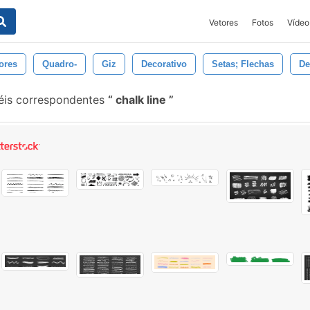
Vetores
Fotos
Vídeo
ores
Quadro-
Giz
Decorativo
Setas; Flechas
De
éis correspondentes
chalk line