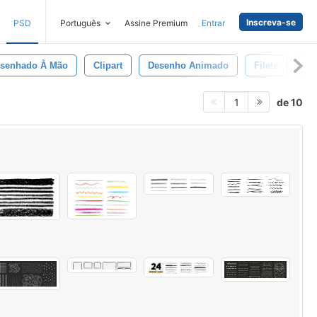
Inscreva-se
PSD
Português
Assine Premium
Entrar
senhado À Mão
Clipart
Desenho Animado
Filete
Re
de 10
1