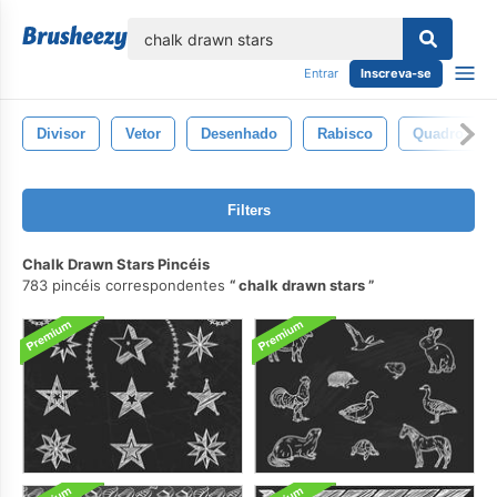
echar
Entrar
Inscreva-se
Divisor
Vetor
Desenhado
Rabisco
Quadro-
Filters
Chalk Drawn Stars Pincéis
783 pincéis correspondentes
chalk drawn stars