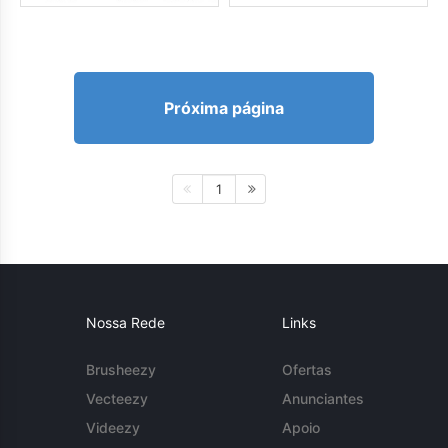
Próxima página
1
Nossa Rede
Links
Brusheezy
Ofertas
Vecteezy
Anunciantes
Videezy
Apoio