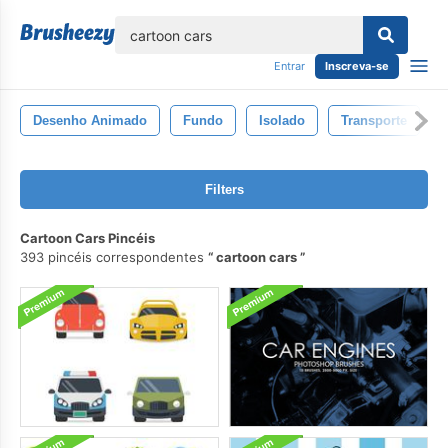
echar
Entrar
Inscreva-se
Desenho Animado
Fundo
Isolado
Transporte
Filters
Cartoon Cars Pincéis
393 pincéis correspondentes
cartoon cars