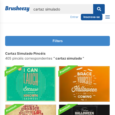
echar
Entrar
Inscreva-se
Filters
Cartaz Simulado Pincéis
405 pincéis correspondentes
cartaz simulado