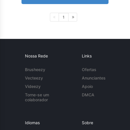
1
Nossa Rede
Links
Brusheezy
Ofertas
Vecteezy
Anunciantes
Videezy
Apoio
Torne-se um
DMCA
colaborador
Idiomas
Sobre